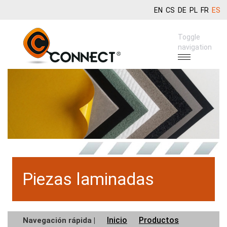
EN
CS
DE
PL
FR
ES
Toggle
navigation
Piezas laminadas
Inicio
Productos
Navegación rápida |