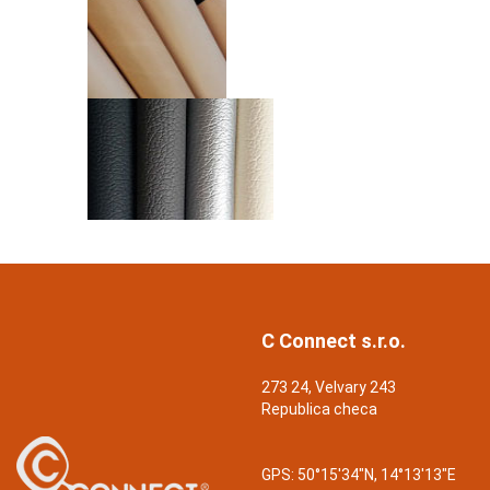
C Connect s.r.o.
273 24, Velvary 243
Republica checa
GPS:
50°15'34"N, 14°13'13"E