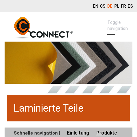
EN
CS
DE
PL
FR
ES
Toggle
navigation
Laminierte Teile
Einleitung
Produkte
Schnelle navigation |