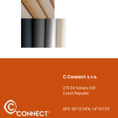
C Connect s.r.o.
273 24, Velvary 243
Czech Republic
GPS:
50°15'34"N, 14°13'13"E