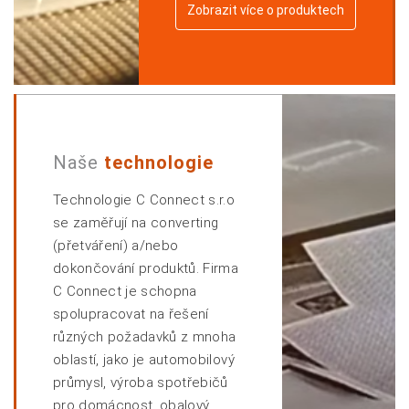
Zobrazit více o produktech
Naše
technologie
Technologie C Connect s.r.o
se zaměřují na converting
(přetváření) a/nebo
dokončování produktů. Firma
C Connect je schopna
spolupracovat na řešení
různých požadavků z mnoha
oblastí, jako je automobilový
průmysl, výroba spotřebičů
pro domácnost, obalový