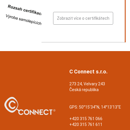
Zobrazit více o certifikátech
C Connect s.r.o.
273 24, Velvary 243
Česká republika
GPS:
50°15'34"N, 14°13'13"E
+420 315 761 066
+420 315 761 611