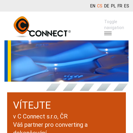
EN
CS
DE
PL
FR
ES
Toggle
navigation
VÍTEJTE
v C Connect s.r.o, ČR
Váš partner pro converting a
dokončování