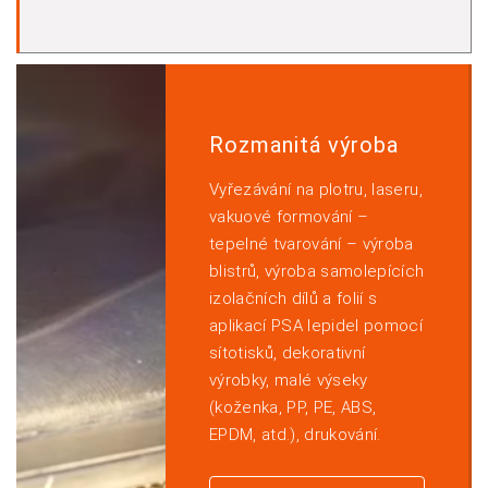
Rozmanitá výroba
Vyřezávání na plotru, laseru,
vakuové formování –
tepelné tvarování – výroba
blistrů, výroba samolepících
izolačních dílů a folií s
aplikací PSA lepidel pomocí
sítotisků, dekorativní
výrobky, malé výseky
(koženka, PP, PE, ABS,
EPDM, atd.), drukování.