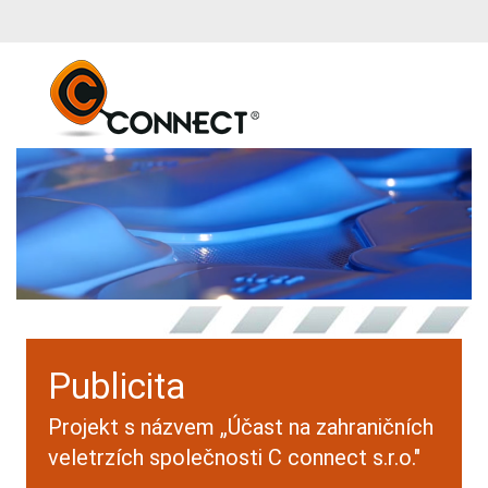
Publicita
Projekt s názvem „Účast na zahraničních
veletrzích společnosti C connect s.r.o."