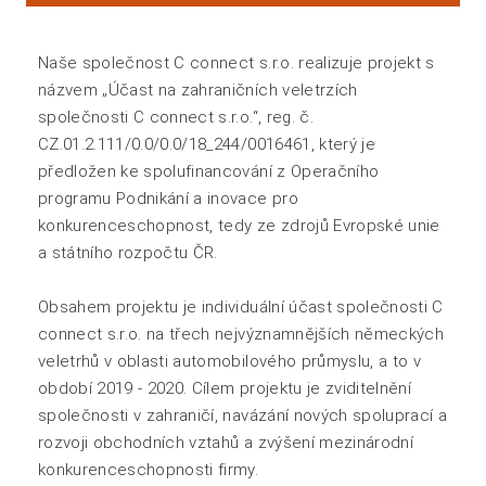
Naše společnost C connect s.r.o. realizuje projekt s
názvem „Účast na zahraničních veletrzích
společnosti C connect s.r.o.“, reg. č.
CZ.01.2.111/0.0/0.0/18_244/0016461, který je
předložen ke spolufinancování z Operačního
programu Podnikání a inovace pro
konkurenceschopnost, tedy ze zdrojů Evropské unie
a státního rozpočtu ČR.
Obsahem projektu je individuální účast společnosti C
connect s.r.o. na třech nejvýznamnějších německých
veletrhů v oblasti automobilového průmyslu, a to v
období 2019 - 2020. Cílem projektu je zviditelnění
společnosti v zahraničí, navázání nových spoluprací a
rozvoji obchodních vztahů a zvýšení mezinárodní
konkurenceschopnosti firmy.