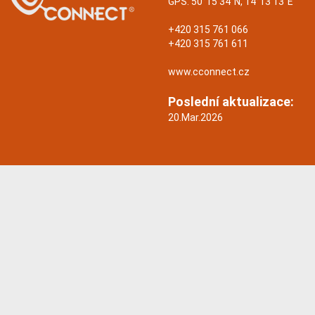
GPS:
50°15'34"N, 14°13'13"E
+420 315 761 066
+420 315 761 611
www.cconnect.cz
Poslední aktualizace:
20.Mar.2026