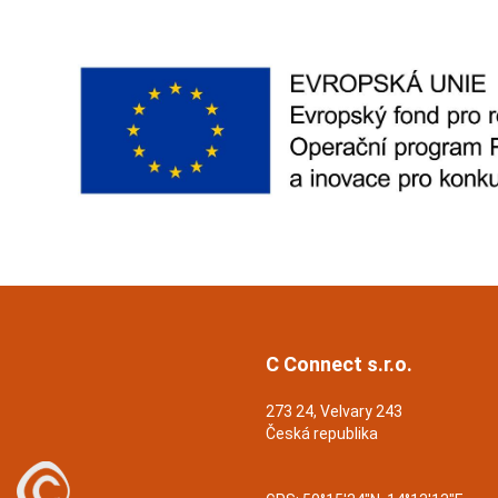
C Connect s.r.o.
273 24, Velvary 243
Česká republika