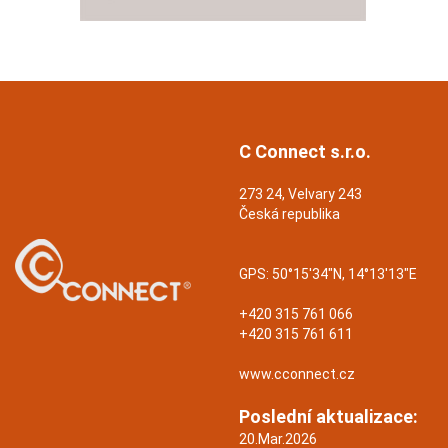
C Connect s.r.o.
273 24, Velvary 243
Česká republika
GPS:
50°15'34"N, 14°13'13"E
+420 315 761 066
+420 315 761 611
www.cconnect.cz
Poslední aktualizace:
20.Mar.2026