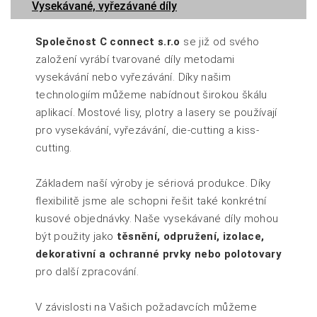
Vysekávané, vyřezávané díly
Společnost C connect s.r.o
se již od svého
založení vyrábí tvarované díly metodami
vysekávání nebo vyřezávání. Díky našim
technologiím můžeme nabídnout širokou škálu
aplikací. Mostové lisy, plotry a lasery se používají
pro vysekávání, vyřezávání, die-cutting a kiss-
cutting.
Základem naší výroby je sériová produkce. Díky
flexibilitě jsme ale schopni řešit také konkrétní
kusové objednávky. Naše vysekávané díly mohou
být použity jako
těsnění, odpružení, izolace,
dekorativní a ochranné prvky nebo polotovary
pro další zpracování.
V závislosti na Vašich požadavcích můžeme