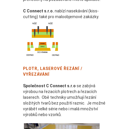
C Connect s.r.o.
nabízí nasekávání (kiss-
cutting) také pro maloobjemové zakázky.
PLOTR, LASEROVÉ ŘEZÁNÍ /
VYŘEZÁVÁNÍ
Společnost C Connect s.r.o
se zabývá
výrobou na řezacích plotrech a řezacích
laserech. Obě techniky umožňují řezání
složitých tvarů bez použití raznic. Je možné
vyrábět velké série nebo i malá množství
výrobků nebo vzorků.