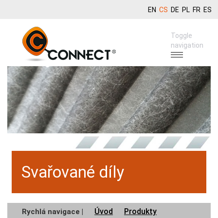
EN
CS
DE
PL
FR
ES
Toggle
navigation
Svařované díly
Úvod
Produkty
Rychlá navigace |