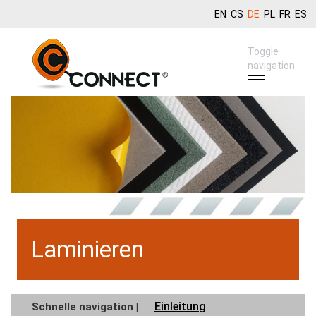
EN
CS
DE
PL
FR
ES
Toggle
navigation
Laminieren
Einleitung
Schnelle navigation |