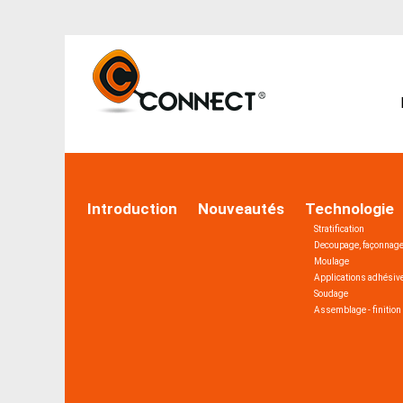
Introduction
Nouveautés
Technologie
Stratification
Decoupage, façonnag
Moulage
Applications adhésiv
Soudage
Assemblage - finition