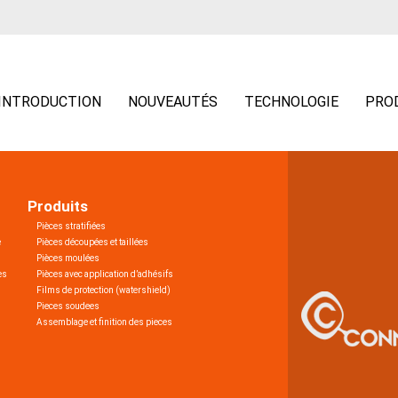
INTRODUCTION
NOUVEAUTÉS
TECHNOLOGIE
PRO
Produits
Pièces stratifiées
e
Pièces découpées et taillées
Pièces moulées
es
Pièces avec application d’adhésifs
Films de protection (watershield)
Pieces soudees
Assemblage et finition des pieces