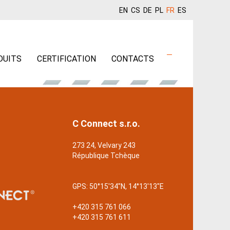
EN
CS
DE
PL
FR
ES
DUITS
CERTIFICATION
CONTACTS
C Connect s.r.o.
273 24, Velvary 243
République Tchèque
GPS:
50°15'34"N, 14°13'13"E
+420 315 761 066
+420 315 761 611