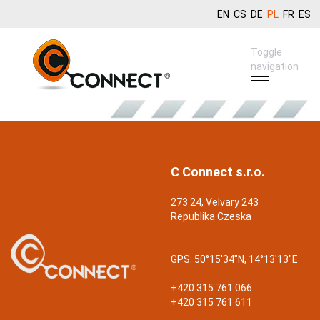
EN
CS
DE
PL
FR
ES
Toggle
navigation
C Connect s.r.o.
273 24, Velvary 243
Republika Czeska
GPS:
50°15'34"N, 14°13'13"E
+420 315 761 066
+420 315 761 611