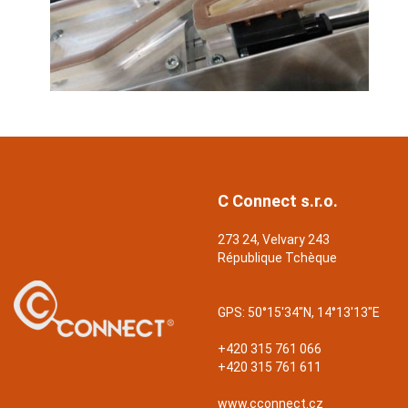
C Connect s.r.o.
273 24, Velvary 243
République Tchèque
GPS:
50°15'34"N, 14°13'13"E
+420 315 761 066
+420 315 761 611
www.cconnect.cz