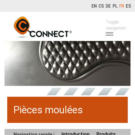
EN
CS
DE
PL
FR
ES
Toggle
navigation
Pièces moulées
Introduction
Produits
Navigation rapide |