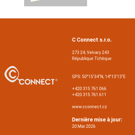
C Connect s.r.o.
273 24, Velvary 243
République Tchèque
GPS:
50°15'34"N, 14°13'13"E
+420 315 761 066
+420 315 761 611
www.cconnect.cz
Dernière mise à jour:
20.Mar.2026