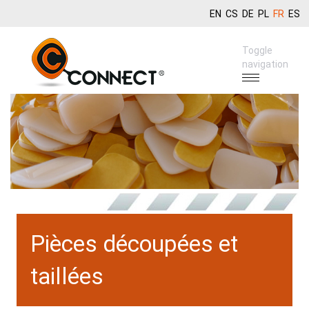
EN
CS
DE
PL
FR
ES
Toggle
navigation
Pièces découpées et
taillées