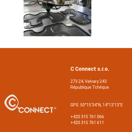
C Connect s.r.o.
273 24, Velvary 243
République Tchèque
GPS:
50°15'34"N, 14°13'13"E
+420 315 761 066
+420 315 761 611