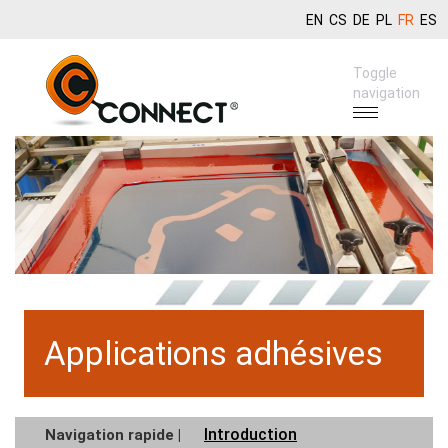
EN
CS
DE
PL
FR
ES
Toggle
navigation
Applications adhésives
Introduction
Navigation rapide |