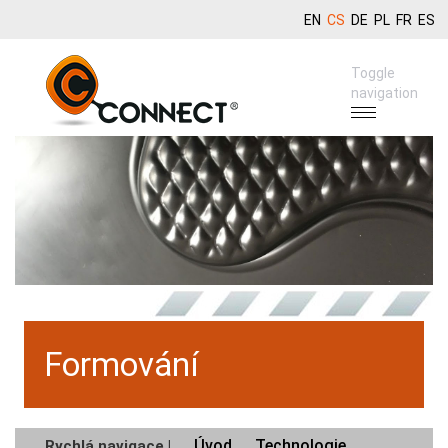
EN
CS
DE
PL
FR
ES
Toggle
navigation
Formování
Úvod
Technologie
Rychlá navigace |