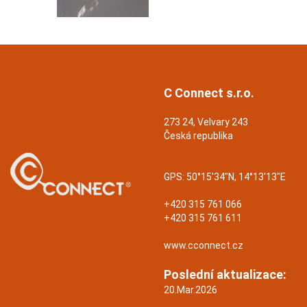
C Connect s.r.o.
273 24, Velvary 243
Česká republika
GPS:
50°15'34"N, 14°13'13"E
+420 315 761 066
+420 315 761 611
www.cconnect.cz
Poslední aktualizace:
20.Mar.2026