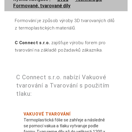
Formované, tvarované díly
Formování je způsob výroby 3D tvarovaných dílů
z termoplastických materiálů.
C Connect s.r.o.
zajišťuje výrobu forem pro
tvarování na základě požadavků zákazníka.
C Connect s.r.o. nabízí Vakuové
tvarování a Tvarování s použitím
tlaku:
VAKUOVÉ TVAROVÁNÍ
Termoplastická fólie se zahřeje a následně
se pomocí vakua a tlaku vytvaruje podle
formy. Tvarujeme díly až do velikosti 1200 x