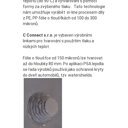
teplotu (do 90°C) a vytvarování s pomocí
formy za zvýšeného tlaku . Tato technologie
nám umožňuje vyrábět in-line procesem díly
z PE, PP fólie o tloušťkách od 100 do 300
mikronů.
C Connect s.r.o.
je vybaven výrobními
linkami pro tvarování s použitím tlaku a
nízkých teplot.
Fólie o tloušťce od 150 mikronů lze tvarovat
až do hloubky 80 mm. Po aplikaci PSA lepidla
se řada výrobků používá jako ochranné kryty
do dveří automobilů, tzv. watershields.