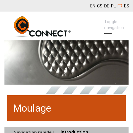
EN
CS
DE
PL
FR
ES
Toggle
navigation
Moulage
Introduction
Navigation rapide |