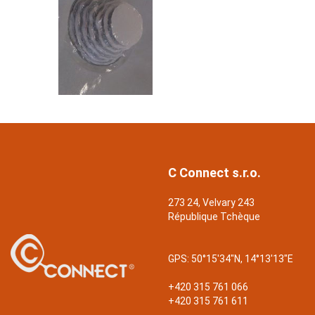
C Connect s.r.o.
273 24, Velvary 243
République Tchèque
GPS:
50°15'34"N, 14°13'13"E
+420 315 761 066
+420 315 761 611