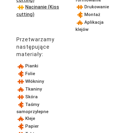
cutting)
Nacinanie (Kiss
Drukowanie
cutting)
Montaż
Aplikacja
klejów
Przetwarzamy
następujące
materiały:
Pianki
Folie
Włókniny
Tkaniny
Skóra
Taśmy
samoprzylepne
Kleje
Papier