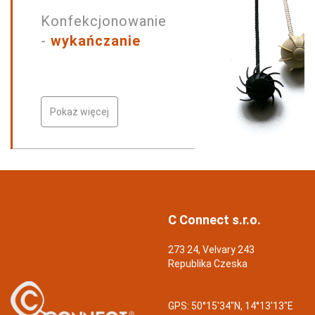
Konfekcjonowanie
-
wykańczanie
Pokaż więcej
C Connect s.r.o.
273 24, Velvary 243
Republika Czeska
GPS:
50°15'34"N, 14°13'13"E