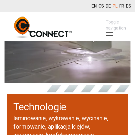
EN
CS
DE
PL
FR
ES
Toggle
navigation
Technologie
laminowanie, wykrawanie, wycinanie,
formowanie, aplikacja klejów,
zgrzewanie, konfekcjonowanie -